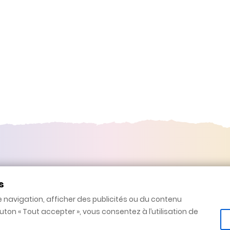
te
Liste de souhaits
s
(0)
(
e navigation, afficher des publicités ou du contenu
outon « Tout accepter », vous consentez à l’utilisation de