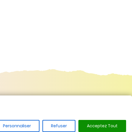
Comparer
Faites défiler vers le haut

0)
Personnaliser
Refuser
Acceptez Tout